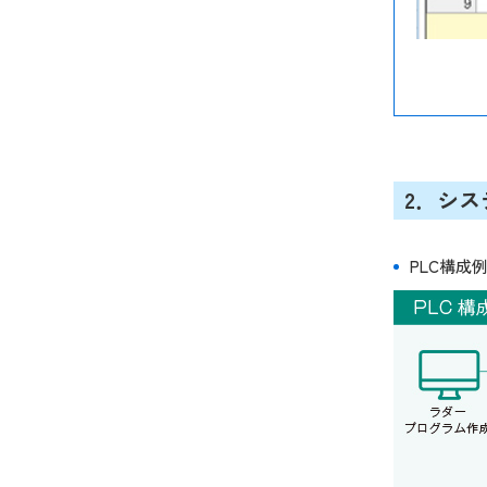
2．シス
PLC構成