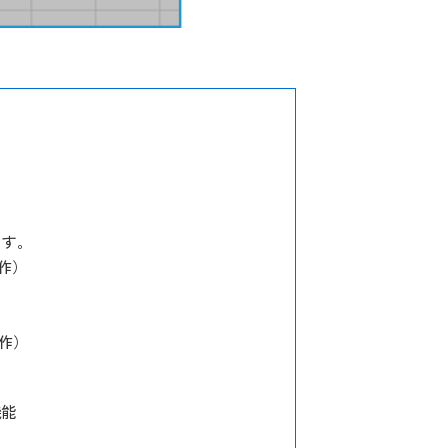
ます。
作）
動作）
機能