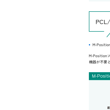
PC
M-Posit
M-Posi
機器が不要