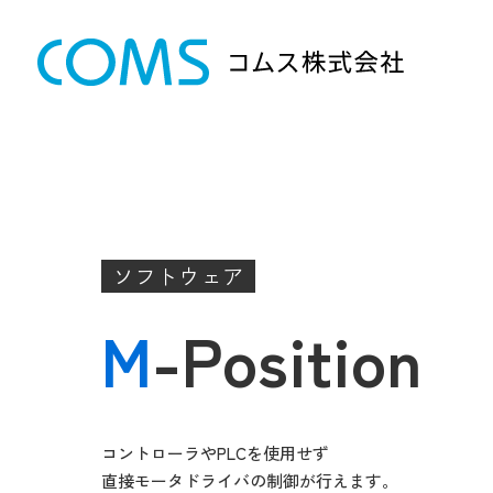
ソフトウェア
M
-
P
o
s
i
t
i
o
n
コントローラやPLCを使用せず
直接モータドライバの制御が行えます。