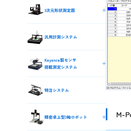
3次元形状測定器
ウェハ厚み測定システム
非接触厚み測定システム
汎用計測システム
高精度3次元形状測定システム
液晶視野角特性評価システム
Keyence製センサ
搭載測定システム
白色干渉3D
変位計対応測定システム
特注システム
マルチカラーレーザー
同軸変位計対応測定システム
ラインプロファイル
M-P
測定器対応測定システム
精密卓上型3軸ロボット