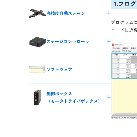
1.プロ
RAP3（標準タイプ）
RAP3 ACサーボモータステージ
高精度自動ステージ
搭載タイプ
プログラムコ
精密卓上型4軸ロボット
コードに近
高精度ステッピングモータステー
RAP4 カスタマイズロボットタ
ジ
イプ
ステージコントローラ
高精度ACサーボモータステージ
高精度シャフトモータステージ
コントローラ
カスタマイズ対応
ケーブル
ソフトウェア
ドライバ
制御ボックス
（モータドライバボックス）
GBシリーズ
GBDシリーズ
GBシリーズ
カスタマイズタイプ