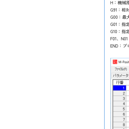
H：機械
G91：
G00：
G01：
G10：
F01、N
END：