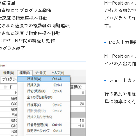
原点復帰
M－Positi
相対座標にてプログラム動作
が行える機能
最大速度で指定座標へ移動
プログラムの
指定された速度での複数軸の同期運転
す。
指定された速度で指定座標へ移動
01：F**、N**間の繰返し動作
I/O入出力機
プログラム終了
M－Positi
イバの入出力
ショートカ
行の追加や削
単に効率よく