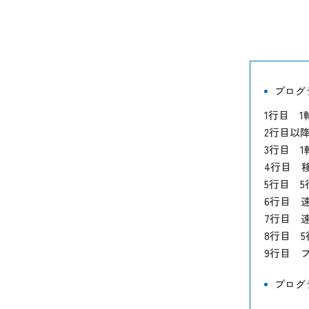
DBシリーズ
デスクトップタイプ
DBDシリーズ
プログ
1行目 
2行目以
3行目 1
4行目 移
5行目 
6行目 速
7行目 速
8行目 
9行目 
プログ