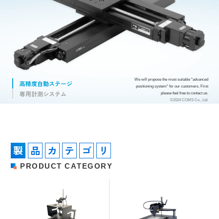
We will propose the most suitable "advanced
高精度自動ステージ
positioning system" for our customers. First
専用計測システム
please feel free to contact us.
©2024 COMS Co., Ltd.
製
品
カ
テ
ゴ
リ
P
R
O
D
U
C
T
C
A
T
E
G
O
R
Y