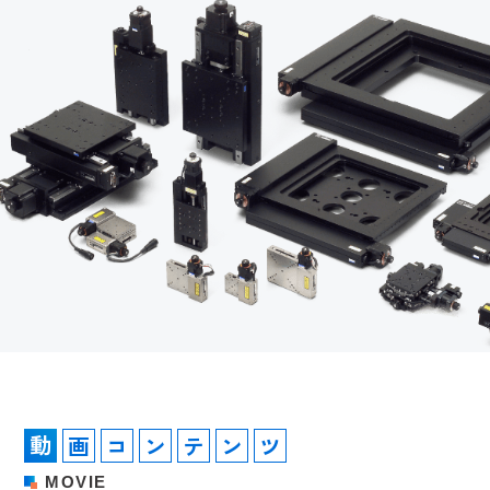
動
画
コ
ン
テ
ン
ツ
M
O
V
I
E