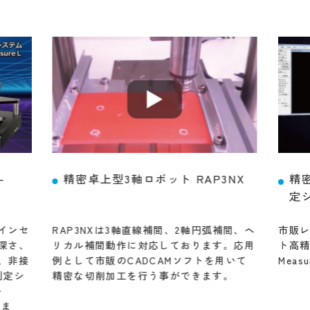
精密卓上型3軸ロボット RAP3NX
-
精
定シ
RAP3NXは3軸直線補間、2軸円弧補間、ヘ
インセ
市販
リカル補間動作に対応しております。応用
深さ、
ト高精
例として市販のCADCAMソフトを用いて
、非接
Meas
精密な切削加工を行う事ができます。
測定シ
ト
りま