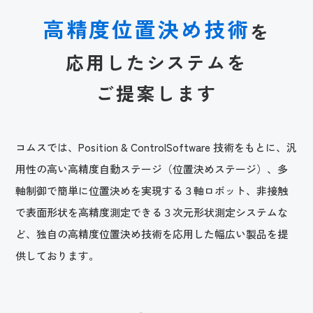
高
精
度
位
置
決
め
技
術
を
応
用
し
た
シ
ス
テ
ム
を
ご
提
案
し
ま
す
コムスでは、Position & ControlSoftware 技術をもとに、汎
用性の高い高精度自動ステージ（位置決めステージ）、多
軸制御で簡単に位置決めを実現する３軸ロボット、非接触
で表面形状を高精度測定できる３次元形状測定システムな
ど、独自の高精度位置決め技術を応用した幅広い製品を提
供しております。