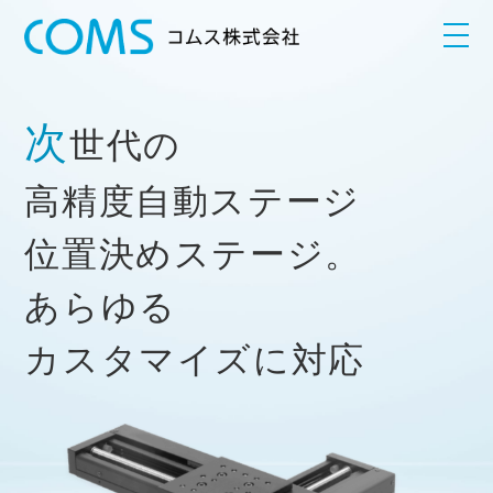
専
次
専
次
用計測システム
世代の
用計測システム
高精度自動ステージ
1/1000
1/1000
mmの世界を
位置決めステージ。
非接触で解析可
あらゆる
カスタマイズに対応